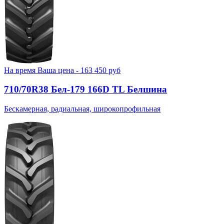
На время
Ваша цена -
163 450
руб
710/70R38 Бел-179 166D TL Белшина
Бескамерная, радиальная, широкопрофильная