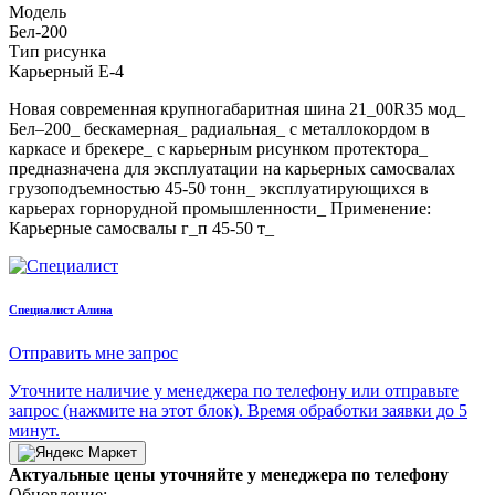
Модель
Бел-200
Тип рисунка
Карьерный E-4
Новая современная крупногабаритная шина 21_00R35 мод_
Бел–200_ бескамерная_ радиальная_ с металлокордом в
каркасе и брекере_ с карьерным рисунком протектора_
предназначена для эксплуатации на карьерных самосвалах
грузоподъемностью 45-50 тонн_ эксплуатирующихся в
карьерах горнорудной промышленности_ Применение:
Карьерные самосвалы г_п 45-50 т_
Cпециалист Алина
Отправить мне запрос
Уточните наличие у менеджера по телефону или отправьте
запрос (нажмите на этот блок). Время обработки заявки до 5
минут.
Актуальные цены уточняйте у менеджера по телефону
Обновление: