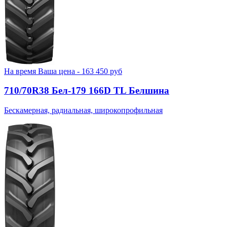
На время
Ваша цена -
163 450
руб
710/70R38 Бел-179 166D TL Белшина
Бескамерная, радиальная, широкопрофильная