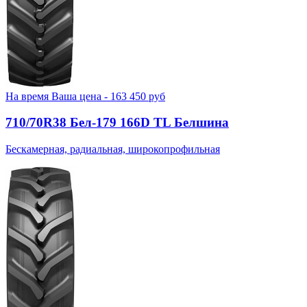
На время
Ваша цена -
163 450
руб
710/70R38 Бел-179 166D TL Белшина
Бескамерная, радиальная, широкопрофильная