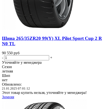
Шина 265/35ZR20 99(Y) XL Pilot Sport Cup 2 R
N0 TL
90 550
руб
-
+
Уточняйте у менеджера
Сезон
летняя
Шип
нет
Обновлено:
21.01.2025 07:01:12
Этот товар купить нельзя, уточняйте у менеджера!
Зимняя