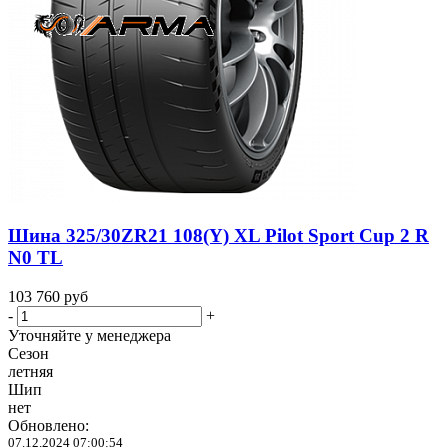
Шина 325/30ZR21 108(Y) XL Pilot Sport Cup 2 R
N0 TL
103 760
руб
-
+
Уточняйте у менеджера
Сезон
летняя
Шип
нет
Обновлено:
07.12.2024 07:00:54