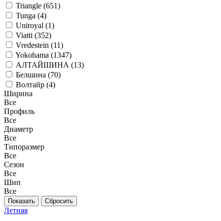
Triangle (
651
)
Tunga (
4
)
Uniroyal (
1
)
Viatti (
352
)
Vredestein (
11
)
Yokohama (
1347
)
АЛТАЙШИНА (
13
)
Белшина (
70
)
Волтайр (
4
)
Ширина
Все
Профиль
Все
Диаметр
Все
Типоразмер
Все
Сезон
Все
Шип
Все
Показать
Сбросить
Летняя