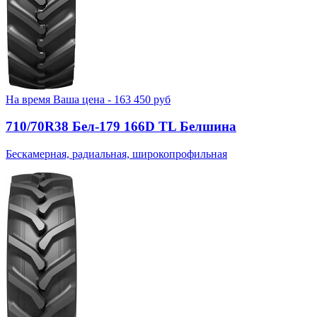
На время
Ваша цена -
163 450
руб
710/70R38 Бел-179 166D TL Белшина
Бескамерная, радиальная, широкопрофильная