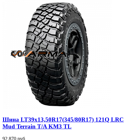
Шина LT39x13,50R17(345/80R17) 121Q LRC
Mud Terrain T/A KM3 TL
92 870
руб