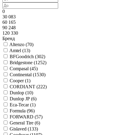
0
30 083
60 165
90 248
120 330
Бренд
Altenzo (
70
)
Amtel (
13
)
BFGoodrich (
302
)
Bridgestone (
1252
)
Compasal (
45
)
Continental (
1530
)
Cooper (
1
)
CORDIANT (
222
)
Dunlop (
10
)
Dunlop JP (
6
)
Eca-Tecar (
1
)
Formula (
96
)
FORWARD (
57
)
General Tire (
6
)
Gislaved (
133
)
Goodyear (
1107
)