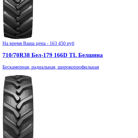
На время
Ваша цена -
163 450
руб
710/70R38 Бел-179 166D TL Белшина
Бескамерная, радиальная, широкопрофильная