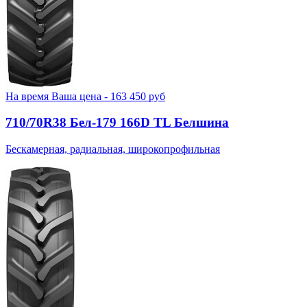
На время
Ваша цена -
163 450
руб
710/70R38 Бел-179 166D TL Белшина
Бескамерная, радиальная, широкопрофильная