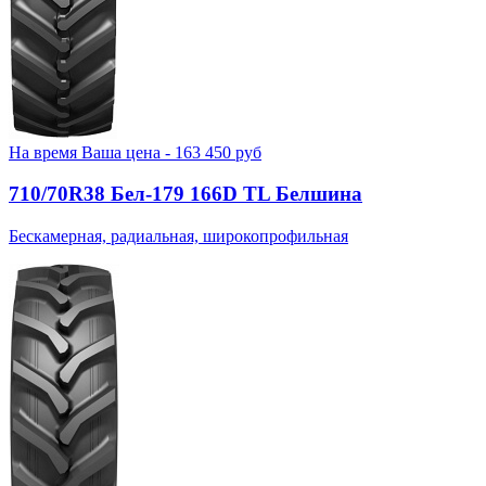
На время
Ваша цена -
163 450
руб
710/70R38 Бел-179 166D TL Белшина
Бескамерная, радиальная, широкопрофильная