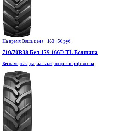
На время
Ваша цена -
163 450
руб
710/70R38 Бел-179 166D TL Белшина
Бескамерная, радиальная, широкопрофильная