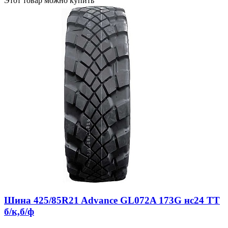
Этот товар можно купить
Шина 425/85R21 Advance GL072A 173G нс24 ТТ
б/к,б/ф