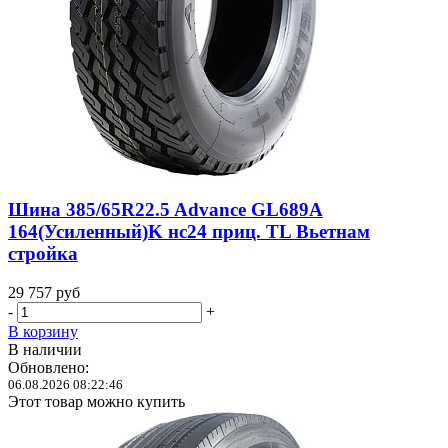
Шина 385/65R22.5 Advance GL689A
164(Усиленный)K нс24 приц. TL Вьетнам
стройка
29 757
руб
-
+
В корзину
В наличии
Обновлено:
06.08.2026 08:22:46
Этот товар можно купить