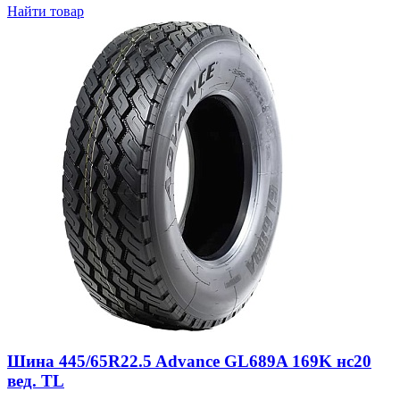
Найти товар
Шина 445/65R22.5 Advance GL689A 169K нс20
вед. TL