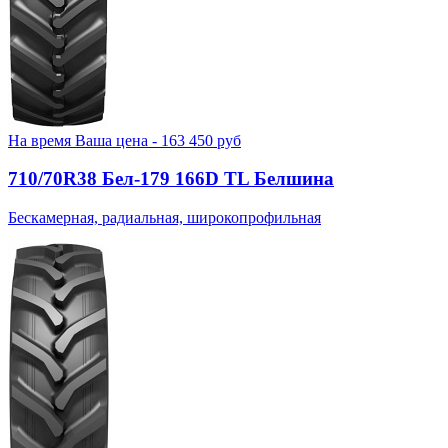
На время
Ваша цена -
163 450
руб
710/70R38 Бел-179 166D TL Белшина
Бескамерная, радиальная, широкопрофильная