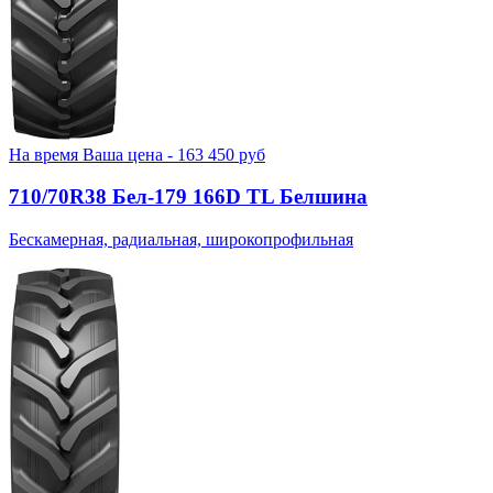
На время
Ваша цена -
163 450
руб
710/70R38 Бел-179 166D TL Белшина
Бескамерная, радиальная, широкопрофильная