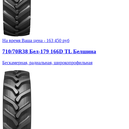
На время
Ваша цена -
163 450
руб
710/70R38 Бел-179 166D TL Белшина
Бескамерная, радиальная, широкопрофильная