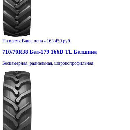
На время
Ваша цена -
163 450
руб
710/70R38 Бел-179 166D TL Белшина
Бескамерная, радиальная, широкопрофильная