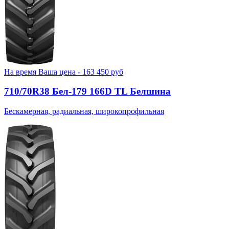
На время
Ваша цена -
163 450
руб
710/70R38 Бел-179 166D TL Белшина
Бескамерная, радиальная, широкопрофильная