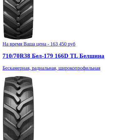
На время
Ваша цена -
163 450
руб
710/70R38 Бел-179 166D TL Белшина
Бескамерная, радиальная, широкопрофильная