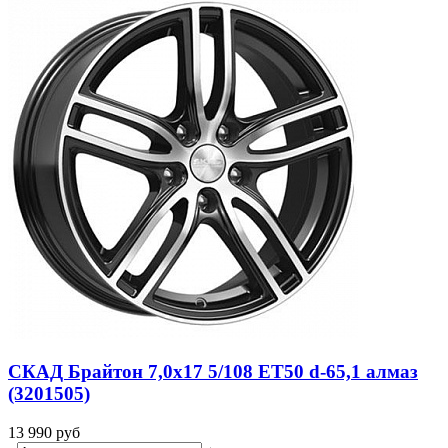
СКАД Брайтон 7,0x17 5/108 ET50 d-65,1 алмаз
(3201505)
13 990
руб