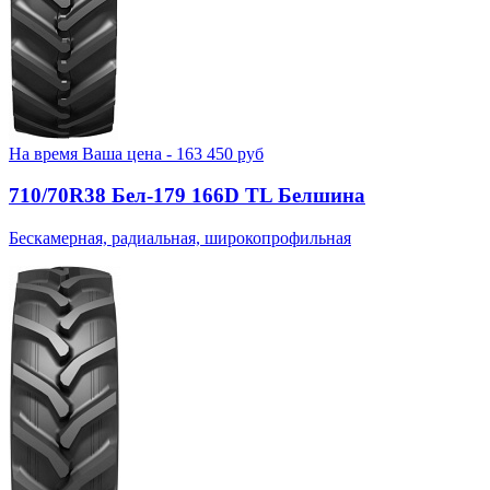
На время
Ваша цена -
163 450
руб
710/70R38 Бел-179 166D TL Белшина
Бескамерная, радиальная, широкопрофильная