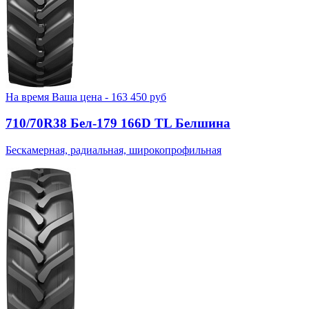
На время
Ваша цена -
163 450
руб
710/70R38 Бел-179 166D TL Белшина
Бескамерная, радиальная, широкопрофильная