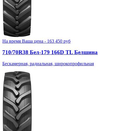
На время
Ваша цена -
163 450
руб
710/70R38 Бел-179 166D TL Белшина
Бескамерная, радиальная, широкопрофильная