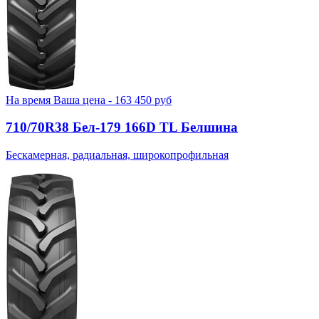
На время
Ваша цена -
163 450
руб
710/70R38 Бел-179 166D TL Белшина
Бескамерная, радиальная, широкопрофильная