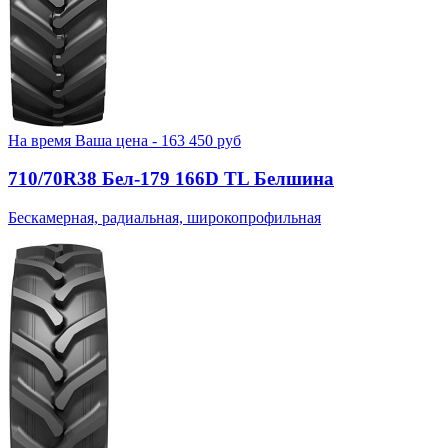
На время
Ваша цена -
163 450
руб
710/70R38 Бел-179 166D TL Белшина
Бескамерная, радиальная, широкопрофильная