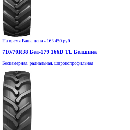
На время
Ваша цена -
163 450
руб
710/70R38 Бел-179 166D TL Белшина
Бескамерная, радиальная, широкопрофильная