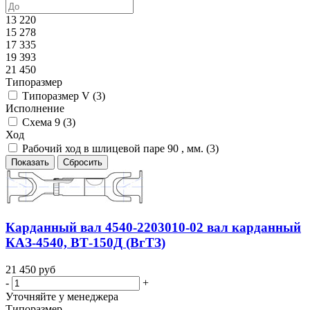
13 220
15 278
17 335
19 393
21 450
Типоразмер
Типоразмер V (
3
)
Исполнение
Схема 9 (
3
)
Ход
Рабочий ход в шлицевой паре 90 , мм. (
3
)
Показать
Сбросить
Карданный вал 4540-2203010-02 вал карданный
КАЗ-4540, ВТ-150Д (ВгТЗ)
21 450
руб
-
+
Уточняйте у менеджера
Типоразмер