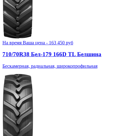
На время
Ваша цена -
163 450
руб
710/70R38 Бел-179 166D TL Белшина
Бескамерная, радиальная, широкопрофильная