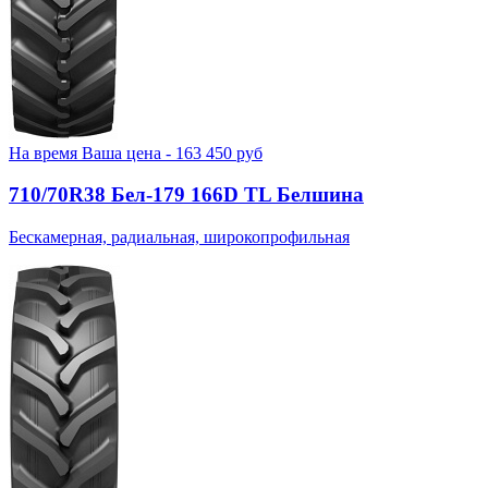
На время
Ваша цена -
163 450
руб
710/70R38 Бел-179 166D TL Белшина
Бескамерная, радиальная, широкопрофильная