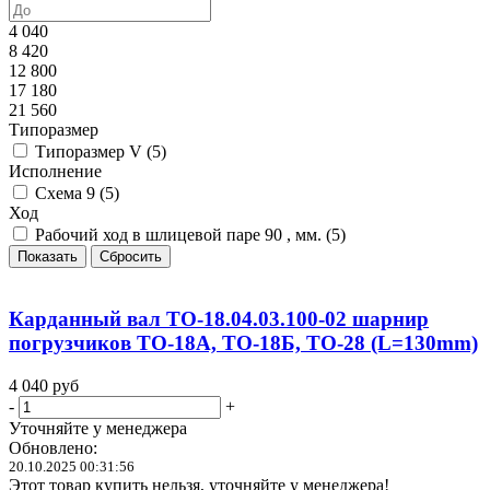
4 040
8 420
12 800
17 180
21 560
Типоразмер
Типоразмер V (
5
)
Исполнение
Схема 9 (
5
)
Ход
Рабочий ход в шлицевой паре 90 , мм. (
5
)
Показать
Сбросить
Карданный вал ТО-18.04.03.100-02 шарнир
погрузчиков ТО-18А, ТО-18Б, ТО-28 (L=130mm)
4 040
руб
-
+
Уточняйте у менеджера
Обновлено:
20.10.2025 00:31:56
Этот товар купить нельзя, уточняйте у менеджера!