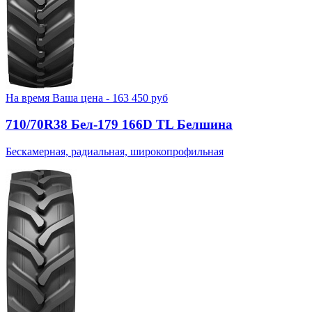
На время
Ваша цена -
163 450
руб
710/70R38 Бел-179 166D TL Белшина
Бескамерная, радиальная, широкопрофильная