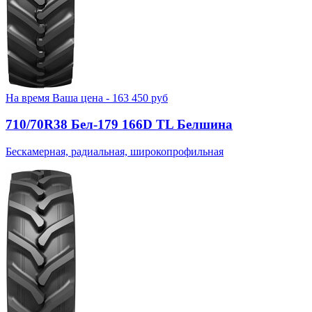
На время
Ваша цена -
163 450
руб
710/70R38 Бел-179 166D TL Белшина
Бескамерная, радиальная, широкопрофильная