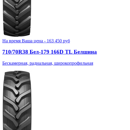
На время
Ваша цена -
163 450
руб
710/70R38 Бел-179 166D TL Белшина
Бескамерная, радиальная, широкопрофильная