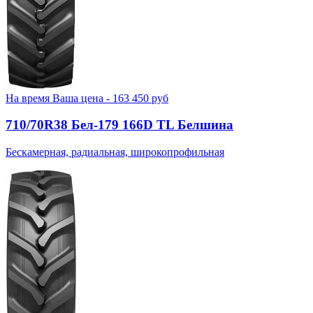
На время
Ваша цена -
163 450
руб
710/70R38 Бел-179 166D TL Белшина
Бескамерная, радиальная, широкопрофильная