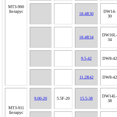
МТЗ-900
Беларус
DW14-
18.4R30
30
DW16L
18.4R34
34
9.5-42
DW8-42
11.2R42
DW8-42
DW14L
9.00-20
5.5F-20
15.5-38
38
МТЗ-911
Беларус