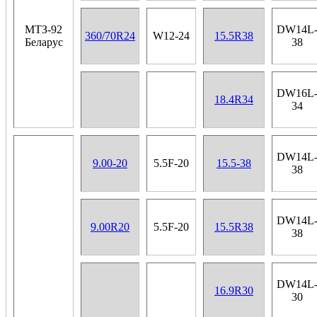
МТЗ-92
DW14L
360/70R24
W12-24
15.5R38
Беларус
38
DW16L
18.4R34
34
DW14L
9.00-20
5.5F-20
15.5-38
38
DW14L
9.00R20
5.5F-20
15.5R38
38
DW14L
16.9R30
30