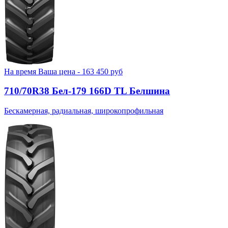
На время
Ваша цена -
163 450
руб
710/70R38 Бел-179 166D TL Белшина
Бескамерная, радиальная, широкопрофильная