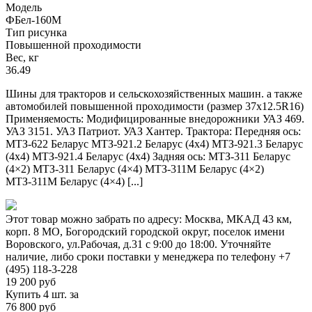
Модель
ФБел-160М
Тип рисунка
Повышенной проходимости
Вес, кг
36.49
Шины для тракторов и сельскохозяйственных машин. а также
автомобилей повышенной проходимости (размер 37х12.5R16)
Применяемость: Модифицированные внедорожники УАЗ 469.
УАЗ 3151. УАЗ Патриот. УАЗ Хантер. Трактора: Передняя ось:
МТЗ-622 Беларус МТЗ-921.2 Беларус (4х4) МТЗ-921.3 Беларус
(4х4) МТЗ-921.4 Беларус (4х4) Задняя ось: МТЗ-311 Беларус
(4×2) МТЗ-311 Беларус (4×4) МТЗ-311М Беларус (4×2)
МТЗ-311М Беларус (4×4) [...]
Этот товар можно забрать по адресу:
Москва, МКАД 43 км,
корп. 8 МО, Богородский городской округ, поселок имени
Воровского, ул.Рабочая, д.31
с 9:00 до 18:00. Уточняйте
наличие, либо сроки поставки у менеджера по телефону
+7
(495) 118-3-228
19 200
руб
Купить 4 шт. за
76 800 руб