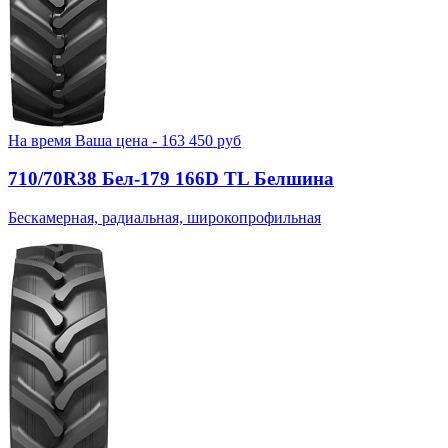
На время
Ваша цена -
163 450
руб
710/70R38 Бел-179 166D TL Белшина
Бескамерная, радиальная, широкопрофильная