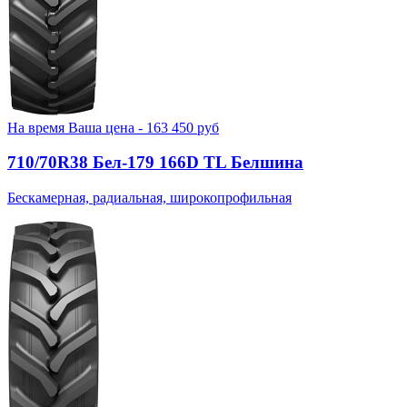
На время
Ваша цена -
163 450
руб
710/70R38 Бел-179 166D TL Белшина
Бескамерная, радиальная, широкопрофильная