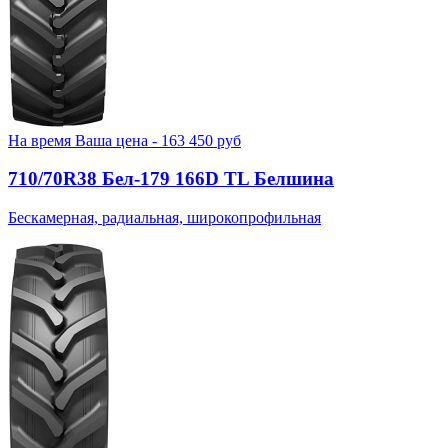
На время
Ваша цена -
163 450
руб
710/70R38 Бел-179 166D TL Белшина
Бескамерная, радиальная, широкопрофильная