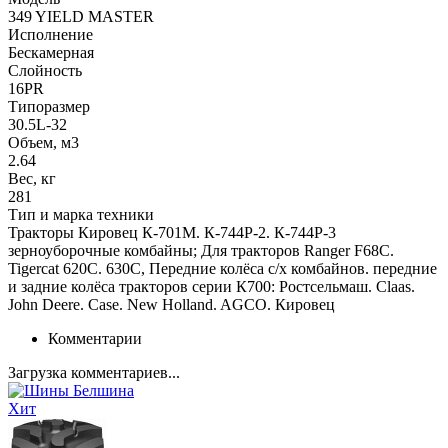
349 YIELD MASTER
Исполнение
Бескамерная
Слойность
16PR
Типоразмер
30.5L-32
Объем, м3
2.64
Вес, кг
281
Тип и марка техники
Тракторы Кировец К-701М. К-744Р-2. К-744Р-3
зерноуборочные комбайны; Для тракторов Ranger F68C.
Tigercat 620C. 630C, Передние колёса с/х комбайнов. передние
и задние колёса тракторов серии К700: Ростсельмаш. Claas.
John Deere. Case. New Holland. AGCO. Кировец
Комментарии
Загрузка комментариев...
Хит