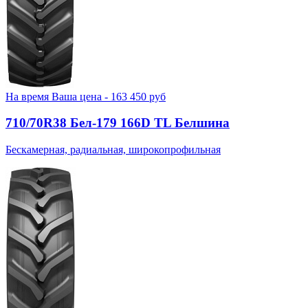
На время
Ваша цена -
163 450
руб
710/70R38 Бел-179 166D TL Белшина
Бескамерная, радиальная, широкопрофильная