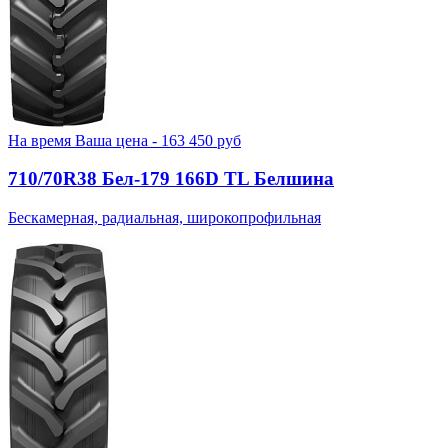
На время
Ваша цена -
163 450
руб
710/70R38 Бел-179 166D TL Белшина
Бескамерная, радиальная, широкопрофильная