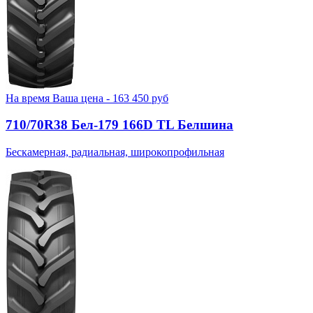
На время
Ваша цена -
163 450
руб
710/70R38 Бел-179 166D TL Белшина
Бескамерная, радиальная, широкопрофильная