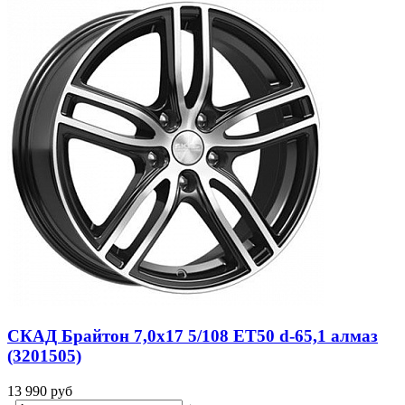
СКАД Брайтон 7,0x17 5/108 ET50 d-65,1 алмаз
(3201505)
13 990
руб