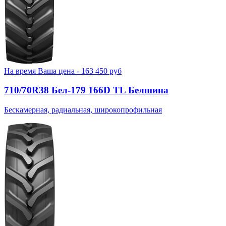
На время
Ваша цена -
163 450
руб
710/70R38 Бел-179 166D TL Белшина
Бескамерная, радиальная, широкопрофильная