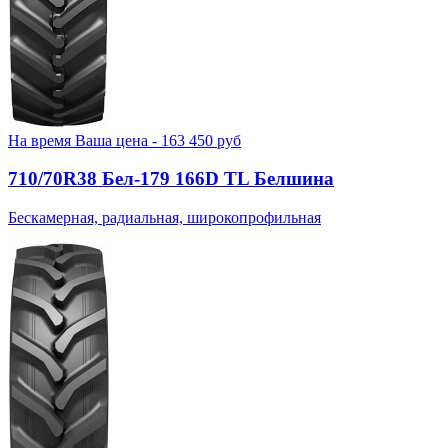
На время
Ваша цена -
163 450
руб
710/70R38 Бел-179 166D TL Белшина
Бескамерная, радиальная, широкопрофильная