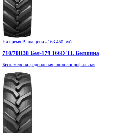
На время
Ваша цена -
163 450
руб
710/70R38 Бел-179 166D TL Белшина
Бескамерная, радиальная, широкопрофильная