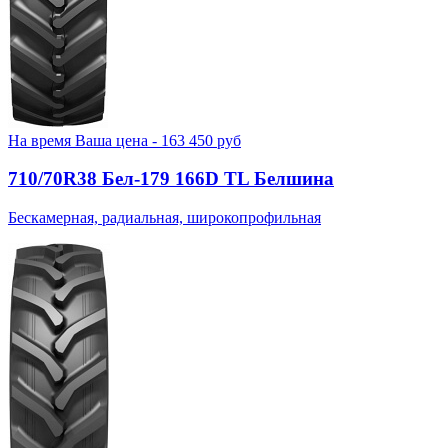
На время
Ваша цена -
163 450
руб
710/70R38 Бел-179 166D TL Белшина
Бескамерная, радиальная, широкопрофильная