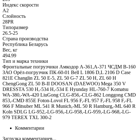
Индекс скорости
А2
Слойность
28PR
Типоразмер
26.5-25
Страна производства
Республика Беларусь
Вес, кг
494.99
Тип и марка техники
Фронтальные погрузчики Амкодор А-361,А-371 ЧСДМ В-160
ЗАО Орёл-погрузчик ПК-60-01 Bell L 1806 D,L 2106 D Case
821E Changlin ZL 50 E-5, ZL 50 G-7 ZL 50 H, ZL 60 H
ChengGong ZL 50 B-II DOOSAN (DAEWOO) Mega 350 V
DRESSTA 530 H,-534 H,-534 E Hyunday HL-760-7 Komatsu
WA-380,-WA-420 LiuGong CLG-856,-CLG-862 Longgong CMD
853,-CMD 855E Foton-Lovol FL 956 F,-FL 957 F,-FL 958 F,-FL
966 F Mitsuber ML 541 R Munich,-ML 50 R Hamburg,-ML 640 R
Koln SDLG LG-952,-LG-956,-LG-958,-LG-959,-LG-968,-LG-
979 TEREX TXL 300-2
Комментарии
Загрузка комментариев...