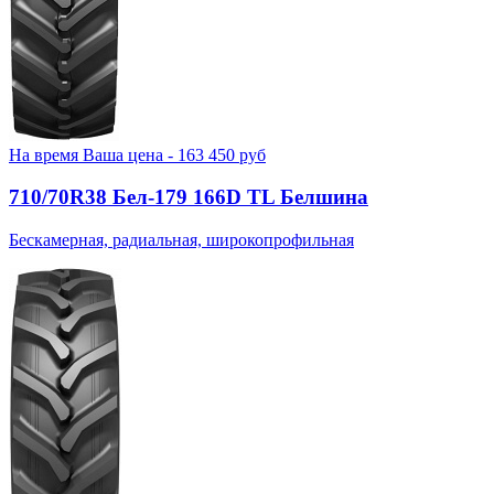
На время
Ваша цена -
163 450
руб
710/70R38 Бел-179 166D TL Белшина
Бескамерная, радиальная, широкопрофильная