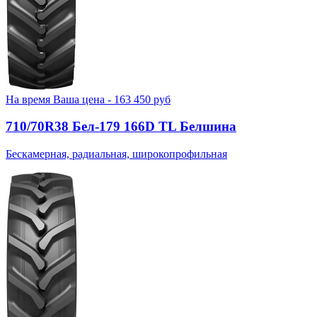
На время
Ваша цена -
163 450
руб
710/70R38 Бел-179 166D TL Белшина
Бескамерная, радиальная, широкопрофильная