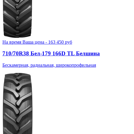
На время
Ваша цена -
163 450
руб
710/70R38 Бел-179 166D TL Белшина
Бескамерная, радиальная, широкопрофильная