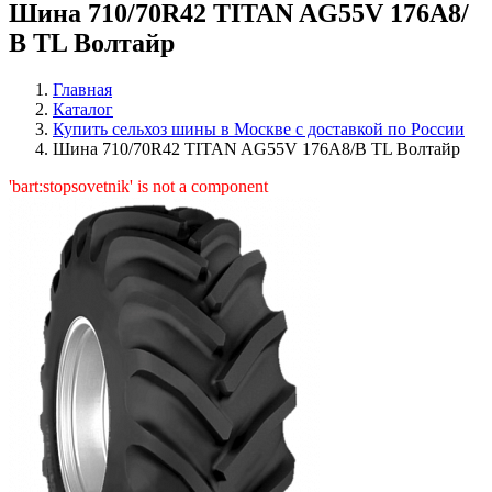
Шина 710/70R42 TITAN AG55V 176А8/
В TL Волтайр
Главная
Каталог
Купить сельхоз шины в Москве с доставкой по России
Шина 710/70R42 TITAN AG55V 176А8/В TL Волтайр
'bart:stopsovetnik' is not a component