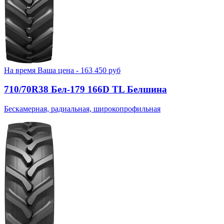
На время
Ваша цена -
163 450
руб
710/70R38 Бел-179 166D TL Белшина
Бескамерная, радиальная, широкопрофильная