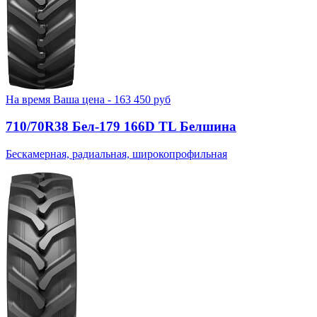
На время
Ваша цена -
163 450
руб
710/70R38 Бел-179 166D TL Белшина
Бескамерная, радиальная, широкопрофильная