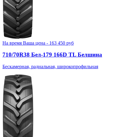
На время
Ваша цена -
163 450
руб
710/70R38 Бел-179 166D TL Белшина
Бескамерная, радиальная, широкопрофильная