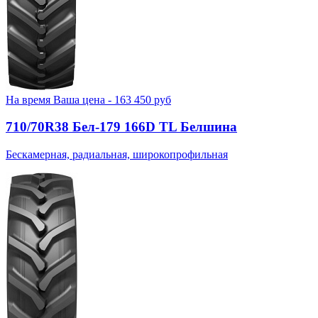
На время
Ваша цена -
163 450
руб
710/70R38 Бел-179 166D TL Белшина
Бескамерная, радиальная, широкопрофильная