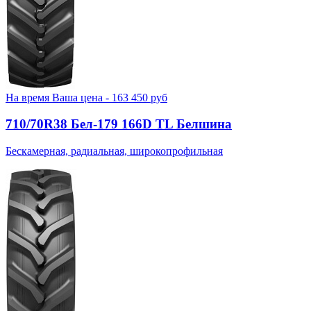
На время
Ваша цена -
163 450
руб
710/70R38 Бел-179 166D TL Белшина
Бескамерная, радиальная, широкопрофильная