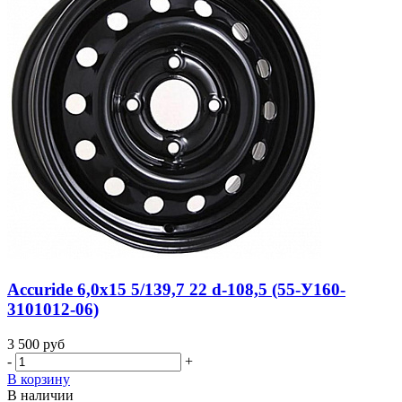
Accuride 6,0x15 5/139,7 22 d-108,5 (55-У160-
3101012-06)
3 500
руб
-
+
В корзину
В наличии