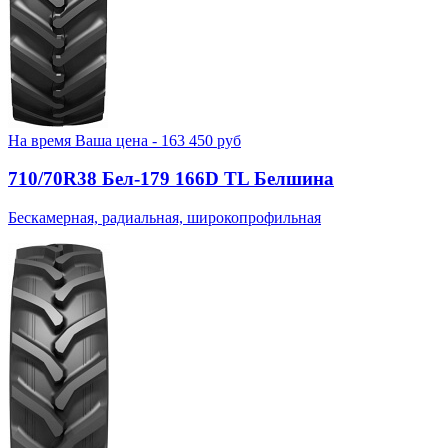
На время
Ваша цена -
163 450
руб
710/70R38 Бел-179 166D TL Белшина
Бескамерная, радиальная, широкопрофильная