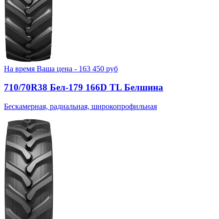
На время
Ваша цена -
163 450
руб
710/70R38 Бел-179 166D TL Белшина
Бескамерная, радиальная, широкопрофильная