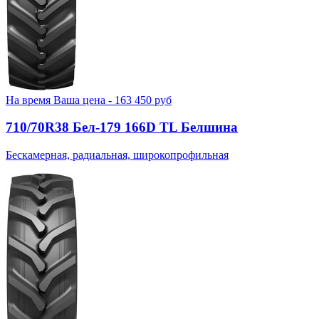
На время
Ваша цена -
163 450
руб
710/70R38 Бел-179 166D TL Белшина
Бескамерная, радиальная, широкопрофильная