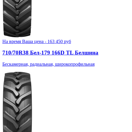
На время
Ваша цена -
163 450
руб
710/70R38 Бел-179 166D TL Белшина
Бескамерная, радиальная, широкопрофильная